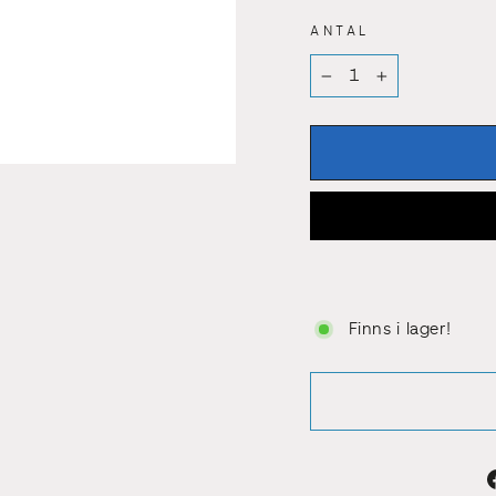
ANTAL
−
+
VÅR STYRKA ÄR PERS
Hos oss på
Lundell & Zet
än bara beslag – du får 
riktiga specia
Vi finns här för att guida d
Finns i lager!
oavsett projektet
Hittar du inte de
- Ring eller mejla så hjäl
rätt, och du är givetv
välkommen in till o