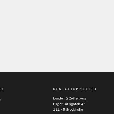
CE
KONTAKTUPPGIFTER
Lundell & Zetterberg
n
Birger Jarlsgatan 43
111 45 Stockholm