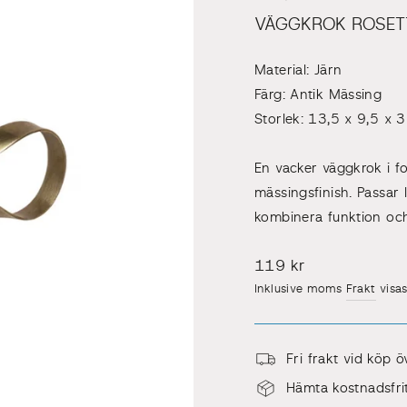
VÄGGKROK ROSET
Material: Järn
Färg: Antik Mässing
Storlek: 13,5 x 9,5 x 
En vacker väggkrok i fo
mässingsfinish. Passar 
kombinera funktion och 
Pris
119 kr
Inklusive moms
Frakt
visas
Fri frakt vid köp 
Hämta kostnadsfrit