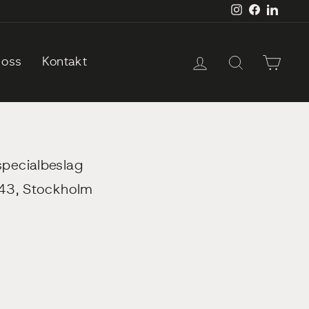
Instagram
Facebook
LinkedI
Log in
Sök
Cart
oss
Kontakt
specialbeslag
 43, Stockholm