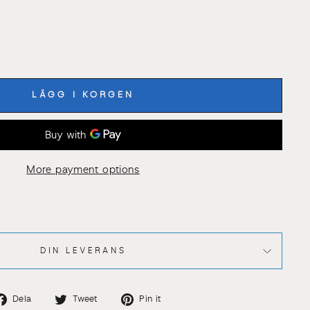
LÄGG I KORGEN
ONLIG SERVICE
"Stäng
(esc)"
terberg
får du mer
personlig hjälp av
More payment options
lister.
ig till rätt lösning,
s storlek.
DIN LEVERANS
t du söker?
per vi dig att hitta
is alltid varmt
Dela
Dela
Dela
Dela
Tweet
Pin it
ss i butiken!