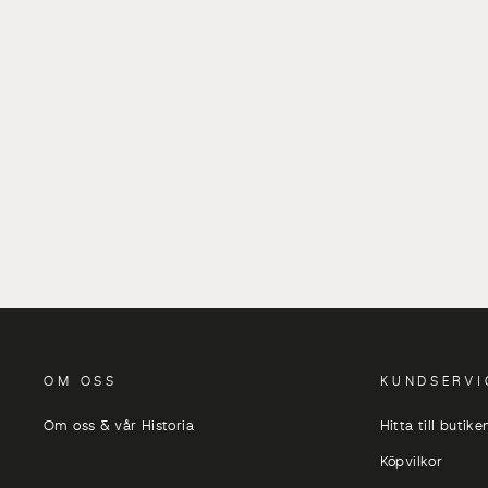
VÄGGKROK ROSETT ANTIK
MÄSSING
119 kr
OM OSS
KUNDSERVI
Om oss & vår Historia
Hitta till butike
Köpvilkor