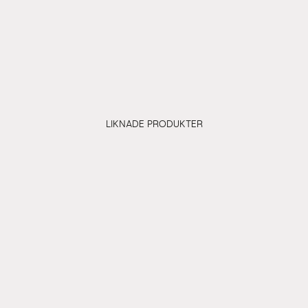
Varma hälsn
Maria, Ewa & C
LIKNADE PRODUKTER
KONTAKTA
Insta
F