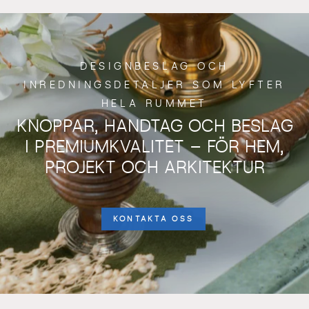
DESIGNBESLAG OCH
INREDNINGSDETALJER SOM LYFTER
HELA RUMMET
KNOPPAR, HANDTAG OCH BESLAG
I PREMIUMKVALITET – FÖR HEM,
PROJEKT OCH ARKITEKTUR
KONTAKTA OSS