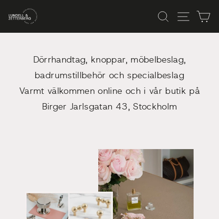
Skip
LUNDELL
Sök
Site n
C
to
content
&
ZETTERBERG
Dörrhandtag, knoppar, möbelbeslag,
badrumstillbehör och specialbeslag
Varmt välkommen online och i vår butik på
Birger Jarlsgatan 43, Stockholm