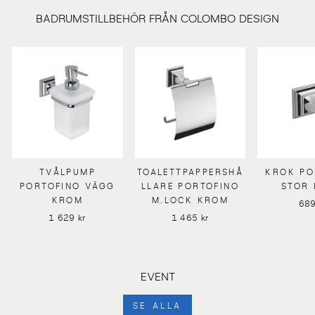
BADRUMSTILLBEHÖR FRÅN COLOMBO DESIGN
TVÅLPUMP
TOALETTPAPPERSHÅ
KROK PO
PORTOFINO VÄGG
LLARE PORTOFINO
STOR
KROM
M.LOCK KROM
689
1 629 kr
1 465 kr
EVENT
SE ALLA