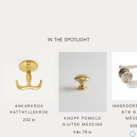
IN THE SPOTLIGHT
ANKARKROK
INNERDÖR
HATTHYLLEKROK
678 G
KNOPP POMOLO
MÄS
202 kr
GJUTEN MÄSSING
935
från 79 kr