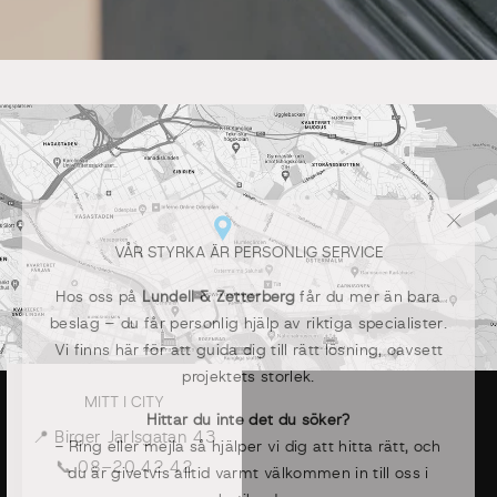
"Stän
VÅR STYRKA ÄR PERSONLIG SERVICE
(esc)"
Hos oss på
Lundell & Zetterberg
får du mer än bara
beslag – du får personlig hjälp av riktiga specialister.
Vi finns här för att guida dig till rätt lösning, oavsett
projektets storlek.
MITT I CITY
Hittar du inte det du söker?
- Ring eller mejla så hjälper vi dig att hitta rätt, och
📍 Birger Jarlsgatan 43
du är givetvis alltid varmt välkommen in till oss i
📞 08–20 42 42
butiken!