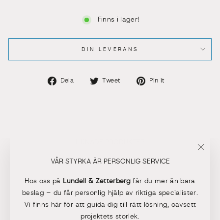
Finns i lager!
DIN LEVERANS
Dela
Dela
Dela
Dela
Tweet
Pin it
på
på
på
Facebook
Twitter
Pinterest
LIKNADE PRODUKTER
"Stän
VÅR STYRKA ÄR PERSONLIG SERVICE
(esc)"
Hos oss på
Lundell & Zetterberg
får du mer än bara
beslag – du får personlig hjälp av riktiga specialister.
Vi finns här för att guida dig till rätt lösning, oavsett
projektets storlek.