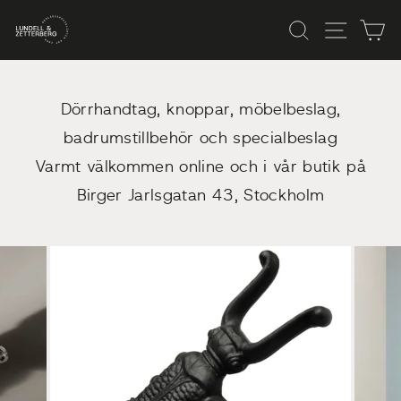
Skip
Sök
Site n
C
to
content
Dörrhandtag, knoppar, möbelbeslag,
badrumstillbehör och specialbeslag
Varmt välkommen online och i vår butik på
Birger Jarlsgatan 43, Stockholm