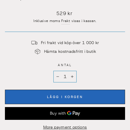
Pris
529 kr
Inklusive moms
Frakt
visas i kassan.
Fri frakt vid köp över 1 000 kr
Hämta kostnadsfritt i butik
ANTAL
−
+
LÄGG I KORGEN
More payment options